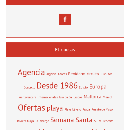
Etiquetas
Agencia
Benidorm
circuito
Algarve
Azores
Circuitos
Desde 1986
Europa
Contacto
Egipto
Mallorca
Fuerteventura
internacionales
Isla da Sa
Lisboa
Múnich
Ofertas
playa
Playa bávaro
Praga
Puente de Mayo
Semana Santa
Riviera Maya
Salzburgo
Suiza
Tenerife