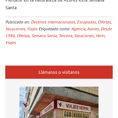
Santa
Publicado en:
Destinos internacionales
,
Escapadas
,
Ofertas
,
Vacaciones
,
Viajes
Etiquetado como:
Agencia
,
Azores
,
Desde
1986
,
Ofertas
,
Semana Santa
,
Terceira
,
Vacaciones
,
Verín
,
Viajes
Llámanos o visítanos