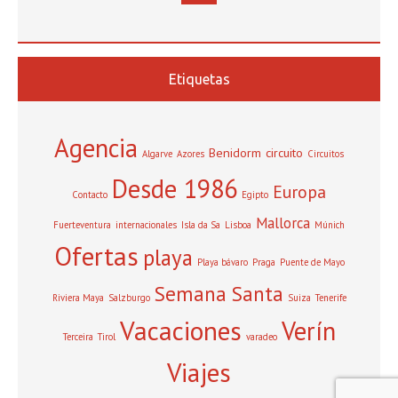
Etiquetas
Agencia
Benidorm
circuito
Algarve
Azores
Circuitos
Desde 1986
Europa
Contacto
Egipto
Mallorca
Fuerteventura
internacionales
Isla da Sa
Lisboa
Múnich
Ofertas
playa
Playa bávaro
Praga
Puente de Mayo
Semana Santa
Riviera Maya
Salzburgo
Suiza
Tenerife
Vacaciones
Verín
Terceira
Tirol
varadeo
Viajes