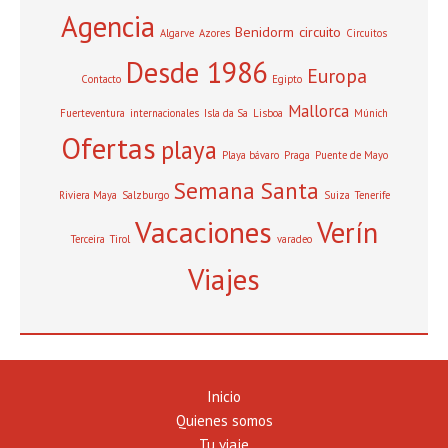
Agencia
Benidorm
circuito
Algarve
Azores
Circuitos
Desde 1986
Europa
Contacto
Egipto
Mallorca
Fuerteventura
internacionales
Isla da Sa
Lisboa
Múnich
Ofertas
playa
Playa bávaro
Praga
Puente de Mayo
Semana Santa
Riviera Maya
Salzburgo
Suiza
Tenerife
Vacaciones
Verín
Terceira
Tirol
varadeo
Viajes
Inicio
Quienes somos
Tu viaje