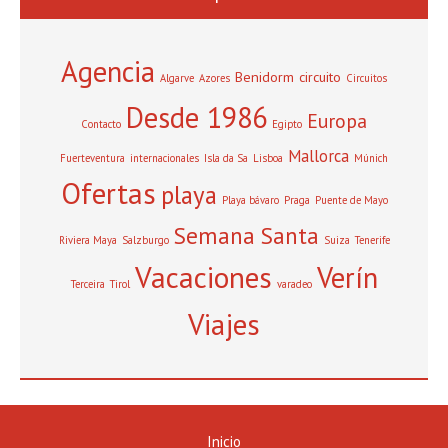
Agencia
Benidorm
circuito
Algarve
Azores
Circuitos
Desde 1986
Europa
Contacto
Egipto
Mallorca
Fuerteventura
internacionales
Isla da Sa
Lisboa
Múnich
Ofertas
playa
Playa bávaro
Praga
Puente de Mayo
Semana Santa
Riviera Maya
Salzburgo
Suiza
Tenerife
Vacaciones
Verín
Terceira
Tirol
varadeo
Viajes
Inicio